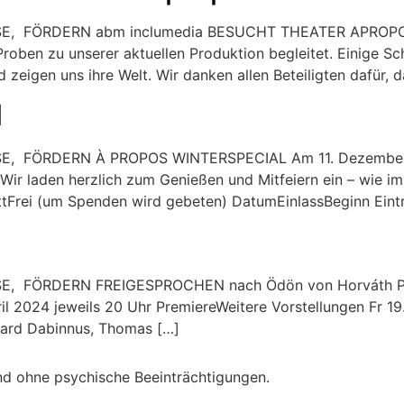
 FÖRDERN abm inclumedia BESUCHT THEATER APROPOS D
Proben zu unserer aktuellen Produktion begleitet. Einige S
 zeigen uns ihre Welt. Wir danken allen Beteiligten dafür, d
l
 FÖRDERN À PROPOS WINTERSPECIAL Am 11. Dezember 20
Wir laden herzlich zum Genießen und Mitfeiern ein – wie im
ttFrei (um Spenden wird gebeten) DatumEinlassBeginn Eintr
FÖRDERN FREIGESPROCHEN nach Ödön von Horváth Premie
pril 2024 jeweils 20 Uhr PremiereWeitere Vorstellungen Fr 19.
chard Dabinnus, Thomas […]
und ohne psychische Beeinträchtigungen.