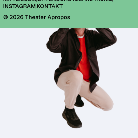
INSTAGRAM
,
KONTAKT
© 2026 Theater Apropos
A++
A+
A
Sehr groß
Größer
Standard
Kontrast